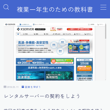
複業一年生のための教科書
MENU
#930 (タイトルなし)
WordPressでブログをはじめる手順
YouTubeでの動画配信のはじめ方と副業収入を得る方法
こんなにもある副業の種類
インターネット活用によるノーリスク副業
トップページ
ブログ一覧
プライバシーポリシー
プライバシーポリシー
利用規約／特定商取引法に基づく表記
副業を取り巻く環境の変化
2018.09.11
副業を学ぼう
得意分野を生かした副業アフィリエイト（成果報酬型広
レンタルサーバーの契約をしよう
告）のはじめかた
書籍「副業力」購入者限定特典ページ
有料記事の決済完了ページ