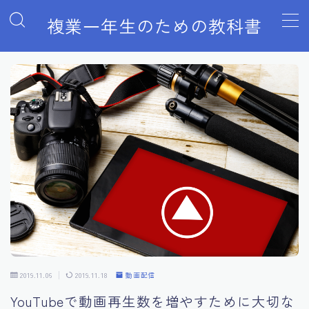
複業一年生のための教科書
MENU
#930 (タイトルなし)
WordPressでブログをはじめる手順
YouTubeでの動画配信のはじめ方と副業収入を得る方法
こんなにもある副業の種類
インターネット活用によるノーリスク副業
トップページ
ブログ一覧
プライバシーポリシー
プライバシーポリシー
利用規約／特定商取引法に基づく表記
副業を取り巻く環境の変化
得意分野を生かした副業アフィリエイト（成果報酬型広
告）のはじめかた
2019.11.06
2019.11.18
動画配信
書籍「副業力」購入者限定特典ページ
YouTubeで動画再生数を増やすために大切な
有料記事の決済完了ページ