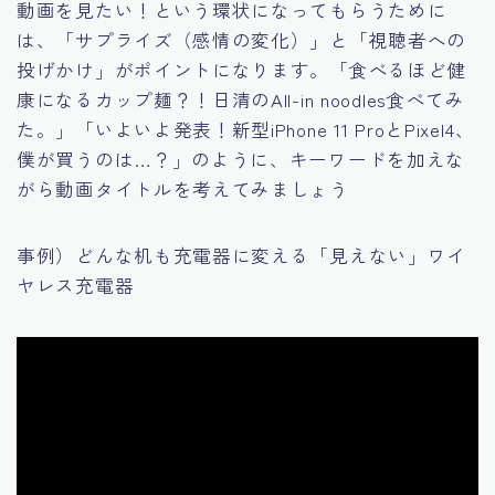
動画を見たい！という環状になってもらうために
は、「サプライズ（感情の変化）」と「視聴者への
投げかけ」がポイントになります。「食べるほど健
康になるカップ麺？！日清のAll-in noodles食べてみ
た。」「いよいよ発表！新型iPhone 11 ProとPixel4、
僕が買うのは…？」のように、キーワードを加えな
がら動画タイトルを考えてみましょう
事例）どんな机も充電器に変える「見えない」ワイ
ヤレス充電器